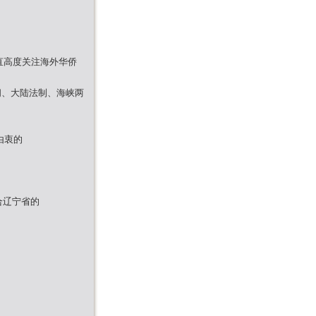
以来一直高度关注海外华侨
社会新闻、大陆法制、海峡两
由衷的
合辽宁省的