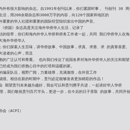
内外有很大影响的杂志。自1991年创刊以来，你们紧跟时事， 刊创刊 30 
活，用200余期杂志和3000万字的内容，向120个国家和地区的
外重要的华人社团和重要的国际经贸组织发出中国的声音。
中，《侨园》杂志高度关注海外华侨华人生活，记录了
结的纽带，你们和海内外华人华侨和侨务工作者一起，共同 我们华侨华人在海
大海外华侨华人
；你们探索人生百味，讲华侨故事、中国故事，求真、求善、求 的真挚喜爱。
大读者的心声，而且
胞的广泛认可和尊重。 也向我们传达了祖国各界对海外华侨华人的关注和期望
已经成为我们侨胞心目中的灯塔和温暖的家。
的编采队伍，视野广阔，力量雄厚，充满激情，在外宣工作
成绩。相信在新的时期中，贵刊必定能够发表更加精彩的作品！
会 期望贵刊未来越办越好，我会可以和贵刊携手共进，一起讲好华人华侨
子里，我们敬祝贵刊百尺竿头，更进一步，在今后的日子里取 的故事，共同开
会（ACPI）