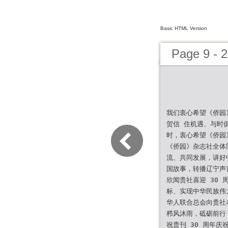
Basic HTML Version
Page 9 - 
我们衷心希望《侨园
贺信 住机遇、与时
时，衷心希望《侨园
《侨园》杂志社全体
流、共同发展，讲好
国故事，转播辽宁声
欣闻贵社喜迎 30 
标、实现中华民族伟
华人联合总会向贵社
栉风沐雨，砥砺前行！
祝贵刊 30 周年庆