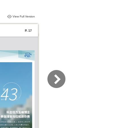
View Full Version
P. 17