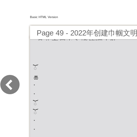
Basic HTML Version
Page 49 - 2022年创建巾
县公安局出入境管理大队
ོ ཆ ་ ་ ོ ོ ་ ་ ་ 渗透、破坏、颠覆、分裂活动。全面 ་་ུགངངུཟ་སུསསུལུྲ་ུ་ང་ུགྲུ་ ་ག་ུགསསུྙླ་ུཤང་ུང་ུ་་ུགཛྱུ 加强国家安全教育，提高各级领导干 ་ྲུ་ ངང་་ུླགངུངངྲུླ་ གུ་ངུངང་ྲུླ་ ་ུ་ྱུངང་ྲུླུླབ་ུངུྲུཔ་ུྱུ ོ ་ ་ ོ ་ ཆ ་ ་ ་ ་ ོ ཆ ་ 部统筹发展和安全能力，增强全民国 རྲུབངུ་ུསསུངངྲུ་ང་་ གྱུ་ླུླ་ུག་ང་ུངུ་ླུང་་ུཏང་ོུ་ྲ་ུ ོ ཆ ཆ ོ 家安全意识和素养，筑牢国家安全人 ས་ུཤང་ུླགླུྙ་ ་་ུལུ་ངུངུགངུཁ་ུྱ་ུྲ་ུལགུགཕྱུག་ུ་ྲུླ་ུ ཆ ཆ ་ ོ ོ 民防线。 ག་ང་ུངབངུག་ུགྱ་ུགང་ུྲ་ུལགུས་ུལུྱུཆུངང་ྲུླུ་ྲུ་ ་་ྲ་ུ ཆ ཆ ོ ོ ་ ་ ཆ ་ ོྲ་ུངུགྱུ་ླུླ་ུག་ང་ུགྩུགཆ་ུ་ྲུྲྲུ་་ུ་མུཆུླངྲུྙ་ གྱུ་ླུ ོ ཆ ་ ོ ོ ཆ ་ ་ ་ ་ ླ་ུག་ང་ུངུ་ུ་་ྲ་ུགངངུསྲུགསྲུ་ང་ུླརསུལུླཟུ་ང་་ ོ (ངཕ་་) པུལགུླ་ུག་ང་ུླབ་ུསྲུྲ་ུལགུཆུ་་ུ་མུཆུངང་ྲུ ་ ོ ཆ ཆ ་ ་ ོ （三）提高公共安全治理水平。 ་ ་ ་ ་ ་ ་ ཆ ས ་ང་་ ླ་ུག་ང་ུ་ྲུ་ྲུལུ་ྲུལསུགངངུངྱུླ་ུགསསུལུུསུགིྲ་ུ ་ 坚持安全第一、预防为主，建立大安 ཆ ཆ ་ ་ ་ ཆ ོ ྲ་ུངཆ་ ླ་ུག་ང་ུྱསུལུ་ྲུག་ྱུླབསུྱསུལགུབ་ུངཞུགཛང་ུ་ང་ུ ་ ོ 全大应急框架，完善公共安全体系， ོ ོ གྲུ་ པུལགུླ་ུག་ང་ུ་ུྱངུགཆ་ུ་ྲུྩུངང་ྲུླུ་ྲུ་ པུལགུླ་ུ ཆ ོ ོ ཆ ོ 推动公共安全治理模式向事前预防转 ཆ ཆ ་ ་ ་ ག་ང་ུླབ་ུསྲུྲ་ུྙྲ་ུ་ུ་སུ་ངུ་ུབྲུངྲུྱུལསུགངངུྲ་ུལ་ུ་་ུ ་ ཆ ་ ་ 型。推进安全生产风险专项整治，加 ཆ ཆ ་ ་ ོ ལ་ུསྱུག་་ུངངྲུ་ང་་ ླ་ུག་ང་ུམསུས་ུངུཉསུ་གུྱ་ུ་སུླབ་ུ ཆ ་ ོ ཆ