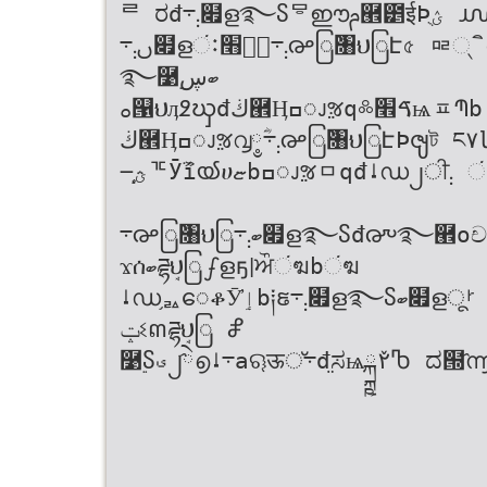
ᄅ ರđ܄܋໏ള࿐ჽᄝഈࢧ཮౵ईϷֻؽ ൝đࡆॹವކؿᅚđࠒࠞႋؓྍྙ൝aྍ็ᅞđ్ൌ
ࢽ܄܋໏ള׫࠱ંฆ᳝܄܋൙ြܵ৘ህြԷ৫ ᇛ୍ ิശ࿐॓ࡹഡaದҌ஡အaഽሧؒ໸a॓
࿐࿹࣮ބڛ
ࡀ୑ህӆ߶ၰđڬ཮Ӊߛၪૹԛ༜ࠃ׮ѩᇁՊb ༀഠ߶֥ି৯ބඣ௜đູࡹഡࡲूᇏݓaࡲूڞࡹ܊
ڬ཮Ӊߛၪૹ൮༵ؓ܄܋൙ြܵ৘ህြԷϷၛট ང۷ն֥ᇆ߰ބ৯ਈb
౼֤֥ؿᅚӮࣼіൕሀޏbߛၪૹᆷԛđࡹഡ၂ੀ܄ ંฆဤ౨ਔݓଽᆩ଀ህࡅ࿐ᆀቓህีࢃቖb܄܋
܋൙ြܵ৘ህြބ܄܋໏ള࿐ჽđ൞࿐཮oච၂ੀp ໏ള࿐ჽ֔ᆟ
ϫሰބཌྷܱህြഽളҕࡆਔંฆbંฆ
ࡹഡ֥ᇗေቆӮ҆ٳb༐ຬ܄܋໏ള࿐ჽބ໏ളࡲू ๝ൈष๙ཌഈൌൈᆰѬđ་ႄ
ݓଽຓཌྷܱህြ Ⴥ
࿹࣮ჽࣉ၂ེ҄൭܋ࡹaୠऊ܋്đ࡙ಸѩྐྵ۲ٚႪ ದ๝҄൬ुb